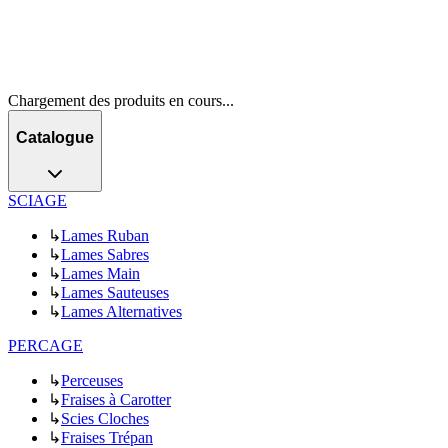
Chargement des produits en cours...
Catalogue
SCIAGE
↳
Lames Ruban
↳
Lames Sabres
↳
Lames Main
↳
Lames Sauteuses
↳
Lames Alternatives
PERCAGE
↳
Perceuses
↳
Fraises à Carotter
↳
Scies Cloches
↳
Fraises Trépan