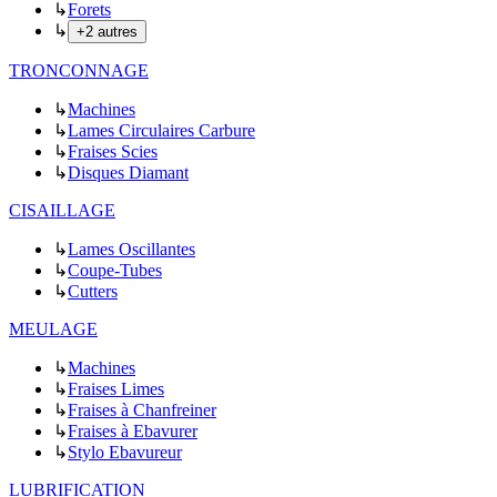
↳
Forets
↳
+
2
autres
TRONCONNAGE
↳
Machines
↳
Lames Circulaires Carbure
↳
Fraises Scies
↳
Disques Diamant
CISAILLAGE
↳
Lames Oscillantes
↳
Coupe-Tubes
↳
Cutters
MEULAGE
↳
Machines
↳
Fraises Limes
↳
Fraises à Chanfreiner
↳
Fraises à Ebavurer
↳
Stylo Ebavureur
LUBRIFICATION